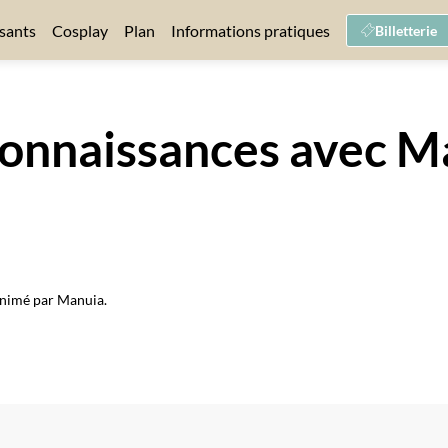
sants
Cosplay
Plan
Informations pratiques
Billetterie
 connaissances avec M
 animé par Manuia.