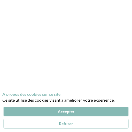
des
maquillages.
Alors
venez
en
profiter
!
A propos des cookies sur ce site
Ce site utilise des cookies visant à améliorer votre expérience.
Accepter
Refuser