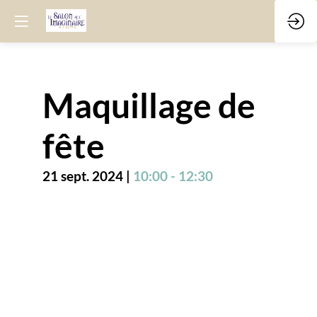
Maquillage de
fête
21 sept. 2024
|
10:00
-
12:30
Description
L'association
Star
Wars
Normandy
vous
propose