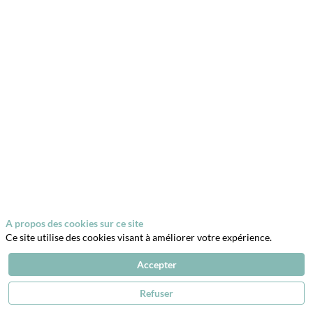
Description
Plongez
au
cœur
du
Moyen
Âge
avec
la
Mesnie
du
Sombre
Acier,
troupe
artistique
de
A propos des cookies sur ce site
MSA
Ce site utilise des cookies visant à améliorer votre expérience.
Escrime.
À
Accepter
travers
des
chorégraphies
Refuser
spectaculaires