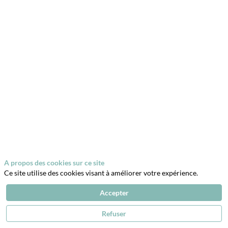
Description
Plongez
au
cœur
du
Moyen
Âge
avec
la
Mesnie
du
Sombre
Acier,
troupe
artistique
de
A propos des cookies sur ce site
MSA
Ce site utilise des cookies visant à améliorer votre expérience.
Escrime.
À
Accepter
travers
des
chorégraphies
Refuser
spectaculaires