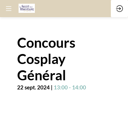
Concours
Cosplay
Général
22 sept. 2024
|
13:00
-
14:00
Description
Préparez
vos
plus