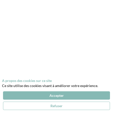
beaux
costumes
et
venez
impressionner
le
jury
lors
de
notre
concours
cosplay
général.
Que
vous
soyez
un
vétéran
A propos des cookies sur ce site
du
cosplay
Ce site utilise des cookies visant à améliorer votre expérience.
ou
un
Accepter
passionné
en
Refuser
herbe,
c'est