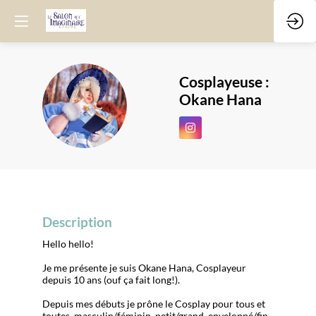
Cosplayeuse :
Okane Hana
C:OH
Description
Hello hello!
Je me présente je suis Okane Hana, Cosplayeur
depuis 10 ans (ouf ça fait long!).
Depuis mes débuts je prône le Cosplay pour tous et
toutes, masculin/féminin, petit/grand, enveloppé/fin,