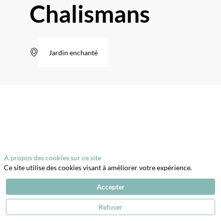
Chalismans
Jardin enchanté
Description
🔮
𝑫é𝒄𝒐𝒖𝒗𝒓𝒆𝒛
𝒖𝒏
𝒎𝒐𝒏𝒅𝒆
𝒎𝒚𝒔𝒕𝒊𝒒𝒖𝒆
𝒓𝒆𝒎𝒑𝒍𝒊
A propos des cookies sur ce site
𝒅𝒆
Ce site utilise des cookies visant à améliorer votre expérience.
𝒑𝒐𝒖𝒗𝒐𝒊𝒓𝒔
𝒆𝒕
Accepter
𝒅𝒆
𝒑𝒓𝒐𝒕𝒆𝒄𝒕𝒊𝒐𝒏𝒔.
Refuser
🕯️