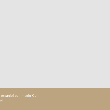
 organisé par Imagin' Con,
al.