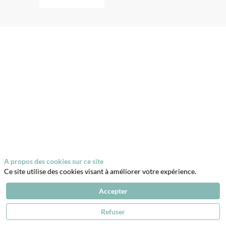
Description
L’Oiseau
Lire
est
une
librairie
indépendante,
spécialisée
en
livres
Jeunesse,
située
en
centre-
A propos des cookies sur ce site
ville
Ce site utilise des cookies visant à améliorer votre expérience.
d'Evreux.
Depuis
Accepter
30
ans,
la
Refuser
librairie