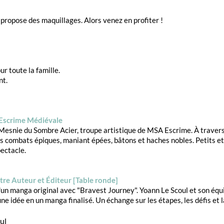
ropose des maquillages. Alors venez en profiter !
ur toute la famille.
nt.
l'Escrime Médiévale
esnie du Sombre Acier, troupe artistique de MSA Escrime. À travers
es combats épiques, maniant épées, bâtons et haches nobles. Petits e
ectacle.
ntre Auteur et Éditeur [Table ronde]
d'un manga original avec "Bravest Journey". Yoann Le Scoul et son éq
ne idée en un manga finalisé. Un échange sur les étapes, les défis et
ul