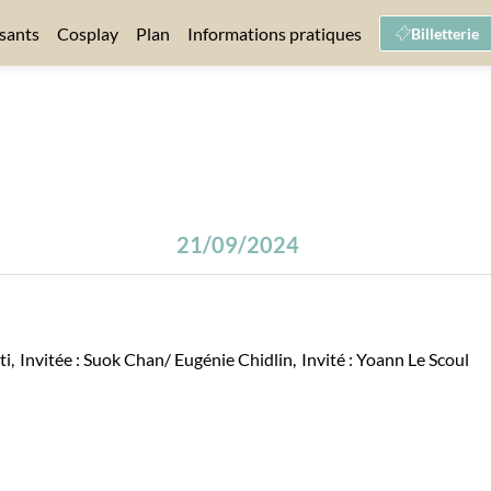
sants
Cosplay
Plan
Informations pratiques
Billetterie
21/09/2024
ti
Invitée :
Suok Chan/ Eugénie Chidlin
Invité :
Yoann Le Scoul